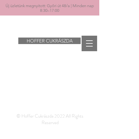
Új üzletünk megnyitott: Győri út 48/a | Minden nap
8:30–17:00
HOFFER CUKRÁSZDA
Item List
©
Hoffer Cukrászda 2022 All Rights
Reserved